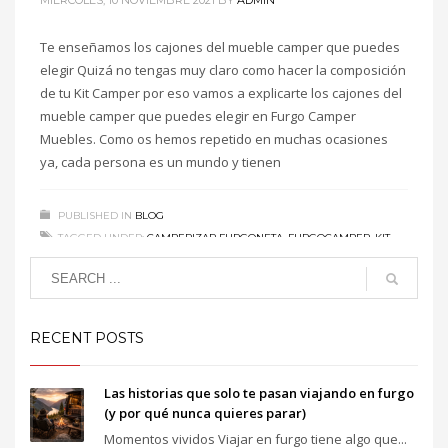
Te enseñamos los cajones del mueble camper que puedes
elegir Quizá no tengas muy claro como hacer la composición
de tu Kit Camper por eso vamos a explicarte los cajones del
mueble camper que puedes elegir en Furgo Camper
Muebles. Como os hemos repetido en muchas ocasiones
2
1
ya, cada persona es un mundo y tienen
PUBLISHED IN
BLOG
TAGGED UNDER:
CAMPERIZAR FURGONETA
,
FURGOCAMPER
,
KIT
CAMPER
,
MUEBLES CAMPER
RECENT POSTS
Las historias que solo te pasan viajando en furgo
(y por qué nunca quieres parar)
Momentos vividos Viajar en furgo tiene algo que...