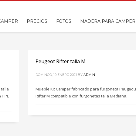
 CAMPER
PRECIOS
FOTOS
MADERA PARA CAMPER
Peugeot Rifter talla M
DOMINGO, 10 ENERO 2021
BY
ADMIN
talla
Mueble Kit Camper fabricado para furgoneta Peugeou
a HPL
Rifter M compatible con furgonetas talla Mediana.