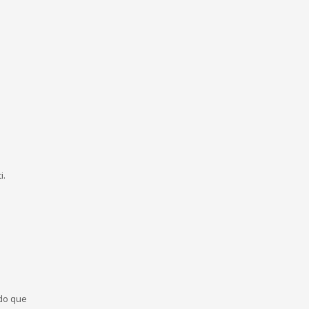
i.
ado que