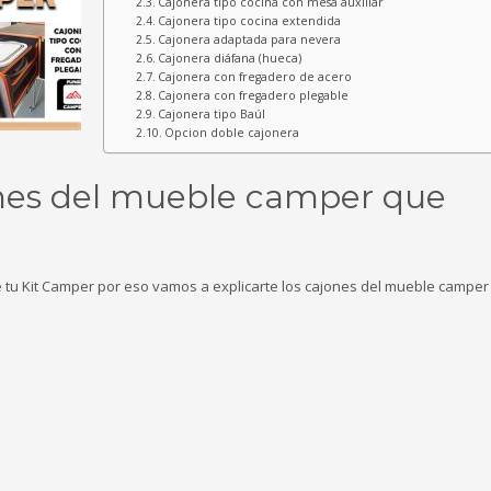
Cajonera tipo cocina con mesa auxiliar
Cajonera tipo cocina extendida
Cajonera adaptada para nevera
Cajonera diáfana (hueca)
Cajonera con fregadero de acero
Cajonera con fregadero plegable
Cajonera tipo Baúl
Opcion doble cajonera
nes del mueble camper que
 tu Kit Camper por eso vamos a explicarte los cajones del mueble camper