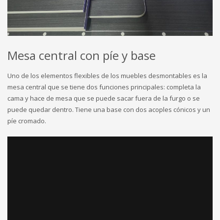
Mesa central con píe y base
Uno de los elementos flexibles de los muebles desmontables es la
mesa central que se tiene dos funciones principales: completa la
cama y hace de mesa que se puede sacar fuera de la furgo o se
puede quedar dentro. Tiene una base con dos acoples cónicos y un
píe cromado.